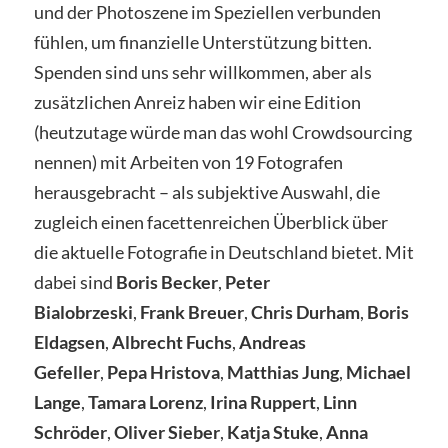
und der Photoszene im Speziellen verbunden
fühlen, um finanzielle Unterstützung bitten.
Spenden sind uns sehr willkommen, aber als
zusätzlichen Anreiz haben wir eine Edition
(heutzutage würde man das wohl Crowdsourcing
nennen) mit Arbeiten von 19 Fotografen
herausgebracht – als subjektive Auswahl, die
zugleich einen facettenreichen Überblick über
die aktuelle Fotografie in Deutschland bietet. Mit
dabei sind
Boris Becker
,
Peter
Bialobrzeski
,
Frank Breuer
,
Chris Durham
,
Boris
Eldagsen
,
Albrecht Fuchs
,
Andreas
Gefeller
,
Pepa Hristova
,
Matthias Jung
,
Michael
Lange
,
Tamara Lorenz
,
Irina Ruppert
,
Linn
Schröder
,
Oliver Sieber
,
Katja Stuke
,
Anna