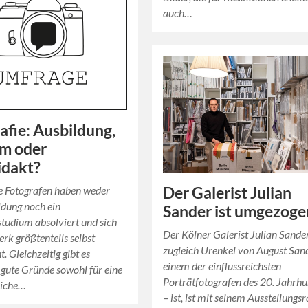
auch…
afie: Ausbildung,
um oder
idakt?
Der Galerist Julian
e Fotografen haben weder
ldung noch ein
Sander ist umgezoge
studium absolviert und sich
Der Kölner Galerist Julian Sander
rk größtenteils selbst
zugleich Urenkel von August San
. Gleichzeitig gibt es
einem der einflussreichsten
 gute Gründe sowohl für eine
Porträtfotografen des 20. Jahrh
liche…
– ist, ist mit seinem Ausstellungs