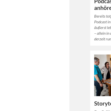
Podcas
anhör
Bereits to
Podcast in
äußerst le
– allein in
derzeit ru
Storyt