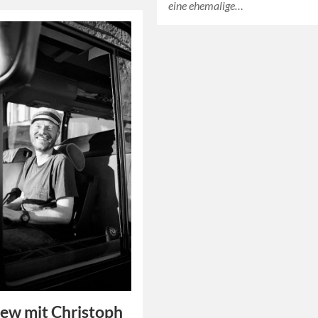
eine ehemalige…
iew mit Christoph