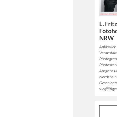
L. Frit
Fotoho
NRW
Anlässlich
Veranstal
Photograp
Photoszene
Ausgabe un
Nordrhein-
Geschichte
vielfältig