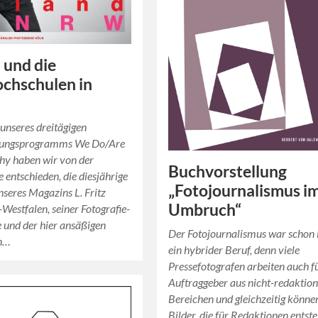
z und die
chschulen in
 unseres dreitägigen
tungsprogramms We Do/Are
hy haben wir von der
Buchvorstellung
 entschieden, die diesjährige
„Fotojournalismus i
seres Magazins L. Fritz
Umbruch“
Westfalen, seiner Fotografie-
 und der hier ansäßigen
Der Fotojournalismus war schon
en…
ein hybrider Beruf, denn viele
Pressefotografen arbeiten auch f
Auftraggeber aus nicht-redaktion
Bereichen und gleichzeitig könne
Bilder, die für Redaktionen entst