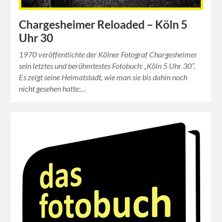
Chargesheimer Reloaded – Köln 5
Uhr 30
1970 veröffentlichte der Kölner Fotograf Chargesheimer
sein letztes und berühmtestes Fotobuch: „Köln 5 Uhr 30“.
Es zeigt seine Heimatstadt, wie man sie bis dahin noch
nicht gesehen hatte:…