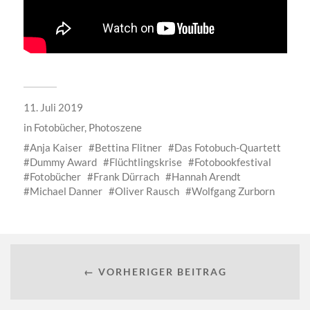
11. Juli 2019
in
Fotobücher
,
Photoszene
Anja Kaiser
Bettina Flitner
Das Fotobuch-Quartett
Dummy Award
Flüchtlingskrise
Fotobookfestival
Fotobücher
Frank Dürrach
Hannah Arendt
Michael Danner
Oliver Rausch
Wolfgang Zurborn
← VORHERIGER BEITRAG