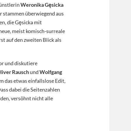
ünstlerin
Weronika Gęsicka
der stammen überwiegend aus
en, die Gęsicka mit
neue, meist komisch-surreale
st auf den zweiten Blick als
or und diskutiere
liver Rausch
und
Wolfgang
em das etwas einfallslose Edit,
 Dass dabei die Seitenzahlen
den, versöhnt nicht alle