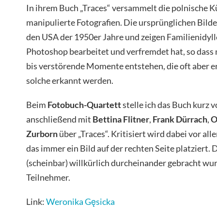
In ihrem Buch „Traces“ versammelt die polnische K
manipulierte Fotografien. Die ursprünglichen Bil
den USA der 1950er Jahre und zeigen Familienidyll
Photoshop bearbeitet und verfremdet hat, so dass 
bis verstörende Momente entstehen, die oft aber er
solche erkannt werden.
Beim
Fotobuch-Quartett
stelle ich das Buch kurz v
anschließend mit
Bettina Flitner
,
Frank Dürrach
,
O
Zurborn
über „Traces“. Kritisiert wird dabei vor all
das immer ein Bild auf der rechten Seite platziert.
(scheinbar) willkürlich durcheinander gebracht wur
Teilnehmer.
Link:
Weronika Gęsicka