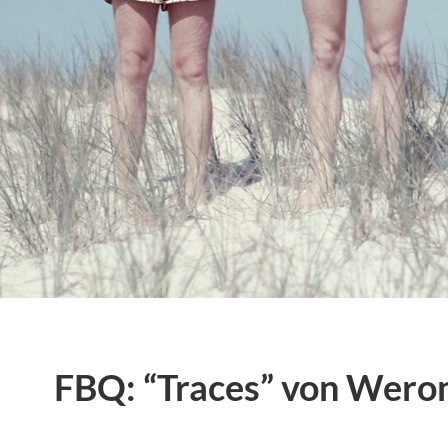
FBQ: “Traces” von Wero