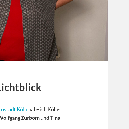
Lichtblick
tostadt Köln
habe ich Kölns
Wolfgang Zurborn
und
Tina