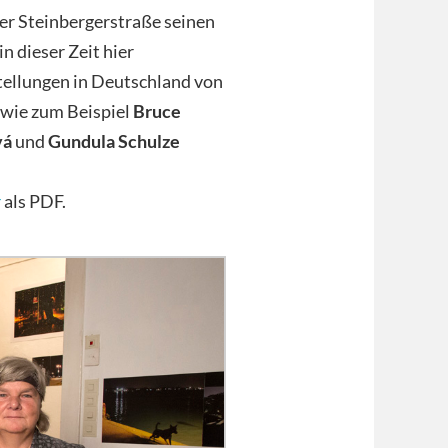
der Steinbergerstraße seinen
n dieser Zeit hier
tellungen in Deutschland von
 wie zum Beispiel
Bruce
vá
und
Gundula Schulze
r
als PDF.