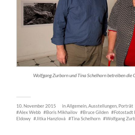
Wolfgang Zurborn und Tina Schelhorn betreiben die G
10. November 2015
in
Allgemein
,
Ausstellungen
,
Porträt
Alex Webb
Boris Mikhailov
Bruce Gilden
Fotostadt 
Eldowy
Jitka Hanzlová
Tina Schelhorn
Wolfgang Zur