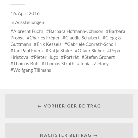
16. April 2016
in
Ausstellungen
Albrecht Fuchs
Barbara Hofmann-Johnson
Barbara
Probst
Charles Fréger
Claudia Schubert
Clegg &
Guttmann
Erik Kessels
Gabriele Conrath-Scholl
Jan Paul Evers
Katja Stuke
Oliver Sieber
Pepa
Hristova
Pieter Hugo
Porträt
Stefan Gronert
Thomas Ruff
Thomas Struth
Tobias Zielony
Wolfgang Tillmans
← VORHERIGER BEITRAG
NÄCHSTER BEITRAG →