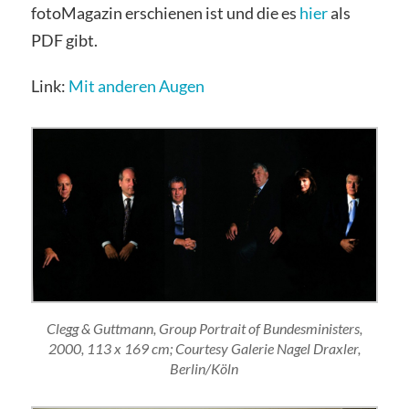
fotoMagazin erschienen ist und die es
hier
als
PDF gibt.
Link:
Mit anderen Augen
Clegg & Guttmann, Group Portrait of Bundesministers,
2000, 113 x 169 cm; Courtesy Galerie Nagel Draxler,
Berlin/Köln