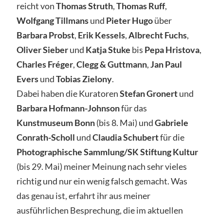
reicht von
Thomas Struth
,
Thomas Ruff
,
Wolfgang Tillmans
und
Pieter Hugo
über
Barbara Probst
,
Erik Kessels
,
Albrecht Fuchs
,
Oliver Sieber
und
Katja Stuke
bis
Pepa Hristova
,
Charles Fréger
,
Clegg & Guttmann
,
Jan Paul
Evers
und
Tobias Zielony
.
Dabei haben die Kuratoren
Stefan Gronert
und
Barbara Hofmann-Johnson
für das
Kunstmuseum Bonn
(bis 8. Mai) und
Gabriele
Conrath-Scholl
und
Claudia Schubert
für die
Photographische Sammlung/SK Stiftung Kultur
(bis 29. Mai) meiner Meinung nach sehr vieles
richtig und nur ein wenig falsch gemacht. Was
das genau ist, erfahrt ihr aus meiner
ausführlichen Besprechung, die im aktuellen