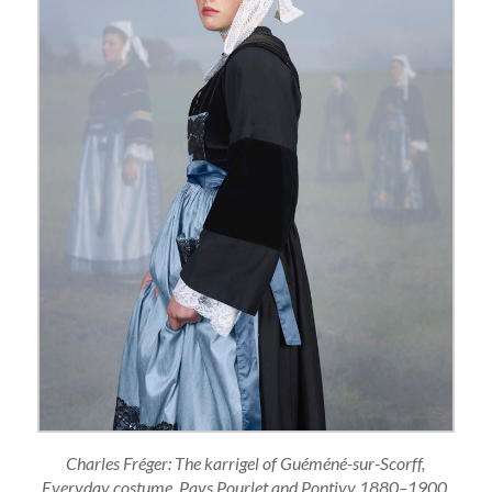
Charles Fréger: The karrigel of Guéméné-sur-Scorff,
Everyday costume, Pays Pourlet and Pontivy 1880–1900,