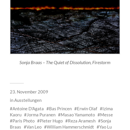
Sonja Braas – The Quiet of Dissolution, Firestorm
23. November 2009
in
Ausstellungen
Antoine D'Agata
Bas Princen
Erwin Olaf
Izima
Kaoru
Jorma Puranen
Masao Yamamoto
Messe
Paris Photo
Pieter Hugo
Reza Aramesh
Sonja
Braas
Van Leo
William Hammerschmidt
Yao Lu