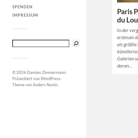
SPENDEN
Paris 
IMPRESSUM
du Lou
In der ver
erstmals d
als größte
künstlerisc
Galerien 
daran…
© 2026
Damian Zimmermann
.
Präsentiert von
WordPress
.
Theme von
Anders Norén
.