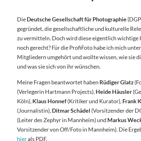
Die
Deutsche Gesellschaft für Photographie
(DGPh
gegründet, die gesellschaftliche und kulturelle Re
zu vermitteln. Doch wird diese eigentlich wichtige
noch gerecht? Für die ProfiFoto habe ich mich unte
Mitgliedern umgehört und wollte wissen, wie sie
und was sie sich von ihr wünschen.
Meine Fragen beantwortet haben
Rüdiger Glatz
(Fo
(Verlegerin Hartmann Projects),
Heide Häusler
(Ge
Köln),
Klaus Honnef
(Kritiker und Kurator),
Frank 
(Journalistin),
Ditmar Schädel
(Vorsitzender der D
(Leiter des Zephyr in Mannheim) und
Markus Weck
Vorsitzender von Off/Foto in Mannheim). Die Erge
hier
als PDF.