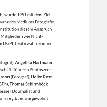
) wurde 1951 mit dem Ziel
levanz des Mediums Fotografie
 Institution diesem Anspruch
r Mitgliedern wie Nicht-
 die DGPh heute wahrnehmen
tograf),
Angelika Hartmann
schäftsführerin Photoszene
Krems
(Fotograf),
Heike Rost
GPh),
Thomas Schirmböck
esser
(Journalist und
bnisse gibt es wie gewohnt