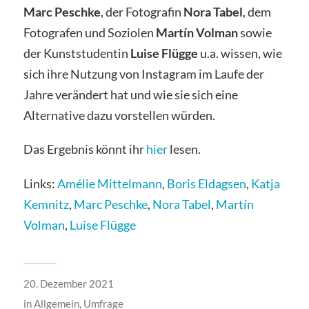
Marc Peschke
, der Fotografin
Nora Tabel
, dem
Fotografen und Soziolen
Martín Volman
sowie
der Kunststudentin
Luise Flügge
u.a. wissen, wie
sich ihre Nutzung von Instagram im Laufe der
Jahre verändert hat und wie sie sich eine
Alternative dazu vorstellen würden.
Das Ergebnis könnt ihr
hier
lesen.
Links:
Amélie Mittelmann
,
Boris Eldagsen
,
Katja
Kemnitz
,
Marc Peschke
,
Nora Tabel
,
Martín
Volman
,
Luise Flügge
20. Dezember 2021
in
Allgemein
,
Umfrage