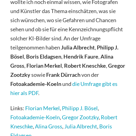
wollte ich noch einmal wissen, wie Fotografen
und Künstler das Thema einschätzen, was sie
sich wünschen, wo sie Gefahren und Chancen
sehen und ob sie für eine Kennzeichnungspflicht
solcher KI-Bilder sind. An der Umfrage
teilgenommen haben
Julia Albrecht
,
Philipp J.
Bösel
,
Boris Eldagsen
,
Hendrik Faure
,
Alina
Gross
,
Florian Merkel
,
Robert Kneschke
,
Gregor
Zootzky
sowie
Frank Dürrach
von der
Fotoakademie-Koeln
und
die Umfrage gibt es
hier als PDF
.
Links:
Florian Merkel
,
Philipp J. Bösel
,
Fotoakademie-Koeln
,
Gregor Zootzky
,
Robert
Kneschke
,
Alina Gross
,
Julia Albrecht
,
Boris
Eldagsen
,