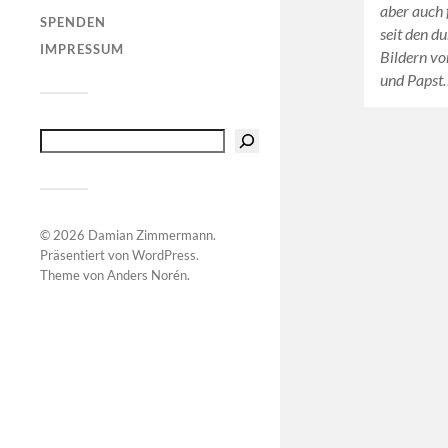
aber auch 
SPENDEN
seit den d
IMPRESSUM
Bildern v
und Papst
© 2026
Damian Zimmermann
.
Präsentiert von
WordPress
.
Theme von
Anders Norén
.