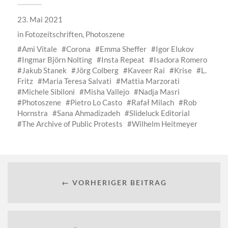
23. Mai 2021
in
Fotozeitschriften
,
Photoszene
Ami Vitale
Corona
Emma Sheffer
Igor Elukov
Ingmar Björn Nolting
Insta Repeat
Isadora Romero
Jakub Stanek
Jörg Colberg
Kaveer Rai
Krise
L.
Fritz
Maria Teresa Salvati
Mattia Marzorati
Michele Sibiloni
Misha Vallejo
Nadja Masri
Photoszene
Pietro Lo Casto
Rafał Milach
Rob
Hornstra
Sana Ahmadizadeh
Slideluck Editorial
The Archive of Public Protests
Wilhelm Heitmeyer
← VORHERIGER BEITRAG