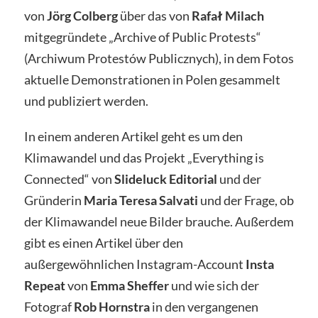
von
Jörg Colberg
über das von
Rafał Milach
mitgegründete „Archive of Public Protests“
(
Archiwum Protestów Publicznych
), in dem Fotos
aktuelle Demonstrationen in Polen gesammelt
und publiziert werden.
In einem anderen Artikel geht es um den
Klimawandel und das Projekt „Everything is
Connected“ von
Slideluck Editorial
und der
Gründerin
Maria Teresa Salvati
und der Frage, ob
der Klimawandel neue Bilder brauche. Außerdem
gibt es einen Artikel über den
außergewöhnlichen Instagram-Account
Insta
Repeat
von
Emma Sheffer
und wie sich der
Fotograf
Rob Hornstra
in den vergangenen