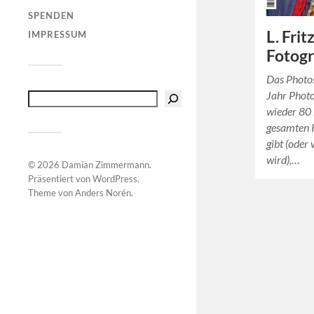
SPENDEN
L. Frit
IMPRESSUM
Fotogr
Das Photos
Jahr Phot
wieder 80 
gesamten K
gibt (oder
wird),…
© 2026
Damian Zimmermann
.
Präsentiert von
WordPress
.
Theme von
Anders Norén
.