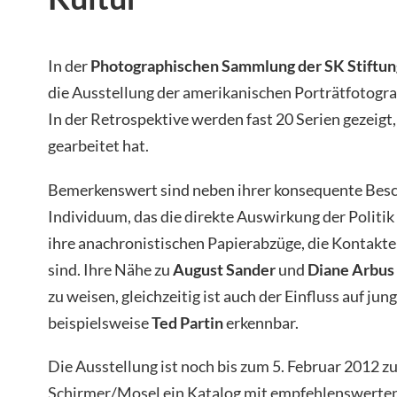
In der
Photographischen Sammlung der SK Stiftun
die Ausstellung der amerikanischen Porträtfotogra
In der Retrospektive werden fast 20 Serien gezeigt
gearbeitet hat.
Bemerkenswert sind neben ihrer konsequente Bes
Individuum, das die direkte Auswirkung der Politi
ihre anachronistischen Papierabzüge, die Kontakte
sind. Ihre Nähe zu
August Sander
und
Diane Arbus
zu weisen, gleichzeitig ist auch der Einfluss auf ju
beispielsweise
Ted Partin
erkennbar.
Die Ausstellung ist noch bis zum 5. Februar 2012 z
Schirmer/Mosel ein Katalog mit empfehlenswerten