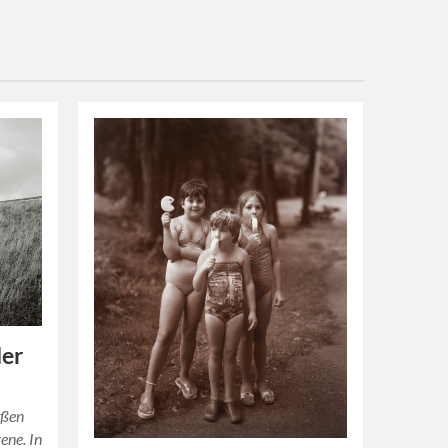
der
oßen
ene. In