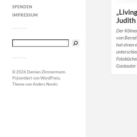
SPENDEN
„Livin
IMPRESSUM
Judith
Der Kölne
von Bernd 
hat einen 
unterschie
Fotobücher
Gastautor
© 2026
Damian Zimmermann
.
Präsentiert von
WordPress
.
Theme von
Anders Norén
.