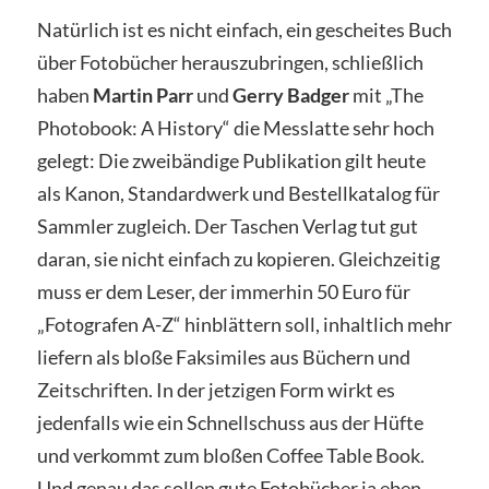
Natürlich ist es nicht einfach, ein gescheites Buch
über Fotobücher herauszubringen, schließlich
haben
Martin Parr
und
Gerry Badger
mit „The
Photobook: A History“ die Messlatte sehr hoch
gelegt: Die zweibändige Publikation gilt heute
als Kanon, Standardwerk und Bestellkatalog für
Sammler zugleich. Der Taschen Verlag tut gut
daran, sie nicht einfach zu kopieren. Gleichzeitig
muss er dem Leser, der immerhin 50 Euro für
„Fotografen A-Z“ hinblättern soll, inhaltlich mehr
liefern als bloße Faksimiles aus Büchern und
Zeitschriften. In der jetzigen Form wirkt es
jedenfalls wie ein Schnellschuss aus der Hüfte
und verkommt zum bloßen Coffee Table Book.
Und genau das sollen gute Fotobücher ja eben