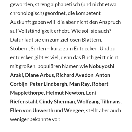
geworden, streng alphabetisch (und nicht etwa
chronologisch) geordnet, die kompetent
Auskunft geben will, die aber nicht den Anspruch
auf Vollständigkeit erhebt. Wie soll sie auch?
Dafür lädt sie ein zum ziellosen Blättern,
Stöbern, Surfen – kurz: zum Entdecken. Und zu
entdecken gibt es viel, denn das Buch geizt nicht
mit großen, populären Namen wie
Nobuyoshi
Araki
,
Diane Arbus
,
Richard Avedon
,
Anton
Corbijn
,
Peter Lindbergh
,
Man Ray
,
Robert
Mapplethorpe
,
Helmut Newton
,
Leni
Riefenstahl
,
Cindy Sherman
,
Wolfgang Tillmans
,
Ellen von Unwerth
und
Weegee
, stellt aber auch
weniger bekannte vor.