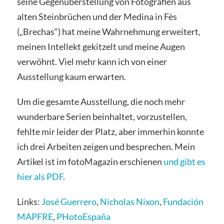
seine Gegenüberstellung von Fotografien aus
alten Steinbrüchen und der Medina in Fès
(„Brechas“) hat meine Wahrnehmung erweitert,
meinen Intellekt gekitzelt und meine Augen
verwöhnt. Viel mehr kann ich von einer
Ausstellung kaum erwarten.
Um die gesamte Ausstellung, die noch mehr
wunderbare Serien beinhaltet, vorzustellen,
fehlte mir leider der Platz, aber immerhin konnte
ich drei Arbeiten zeigen und besprechen. Mein
Artikel ist im fotoMagazin erschienen
und gibt es
hier als PDF
.
Links:
José Guerrero
,
Nicholas Nixon
,
Fundación
MAPFRE
,
PHotoEspaña