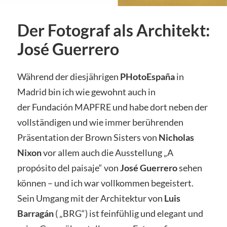
Der Fotograf als Architekt:
José Guerrero
Während der diesjährigen
PHotoEspaña
in
Madrid bin ich wie gewohnt auch in
der Fundación MAPFRE und habe dort neben der
vollständigen und wie immer berührenden
Präsentation der Brown Sisters von
Nicholas
Nixon
vor allem auch die Ausstellung „A
propósito del paisaje“ von
José Guerrero
sehen
können – und ich war vollkommen begeistert.
Sein Umgang mit der Architektur von
Luis
Barragán
( „BRG“) ist feinfühlig und elegant und