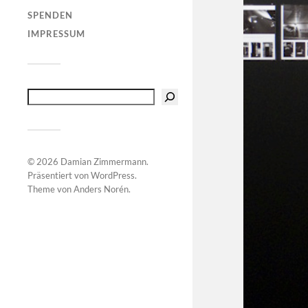
SPENDEN
IMPRESSUM
© 2026
Damian Zimmermann
.
Präsentiert von
WordPress
.
Theme von
Anders Norén
.