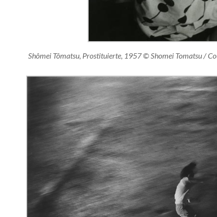
Shômei Tômatsu, Prostituierte, 1957 © Shomei Tomatsu / Cou