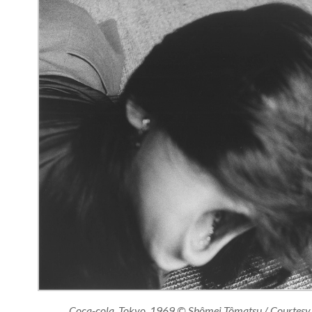
Coca-cola, Tokyo, 1969 © Shômei Tômatsu / Courtesy 