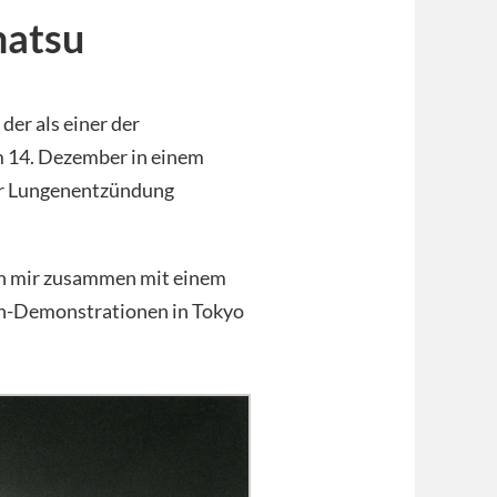
matsu
, der als einer der
am 14. Dezember in einem
er Lungenentzündung
n mir zusammen mit einem
en-Demonstrationen in Tokyo