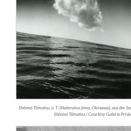
Shômei Tômatsu, o. T. (Hateruma-jima, Okinawa), aus der Seri
Shômei Tômatsu / Courtesy Galerie Prisk