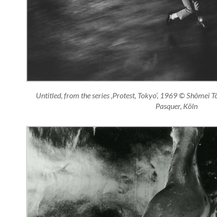
Untitled, from the series ‚Protest, Tokyo‘, 1969 © Shômei 
Pasquer, Köln