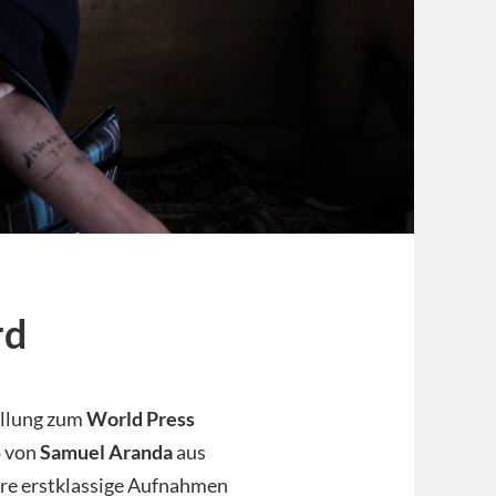
rd
ellung zum
World Press
o von
Samuel Aranda
aus
ere erstklassige Aufnahmen