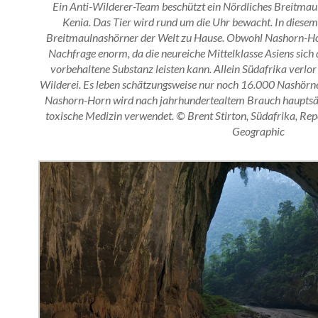
Ein Anti-Wilderer-Team beschützt ein Nördliches Breitmau
Kenia. Das Tier wird rund um die Uhr bewacht. In diesem 
Breitmaulnashörner der Welt zu Hause. Obwohl Nashorn-Horn 
Nachfrage enorm, da die neureiche Mittelklasse Asiens sich 
vorbehaltene Substanz leisten kann. Allein Südafrika verl
Wilderei. Es leben schätzungsweise nur noch 16.000 Nashörne
Nashorn-Horn wird nach jahrhundertealtem Brauch hauptsäch
toxische Medizin verwendet. © Brent Stirton, Südafrika, Re
Geographic