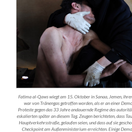
Fatima al-Qaws wiegt am 15. Oktober in Sanaa, Jemen, ihren
war von Tränengas getroffen worden, als er an einer Dem
Proteste gegen das 33 Jahre andauernde Regime des autoritä
eskalierten später an diesem Tag. Zeugen berichteten, dass Ta
Hauptverkehrsstraße, gelaufen seien, und dass auf sie gescho
Checkpoint am Außenministerium erreichten. Einige Demo