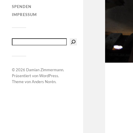
SPENDEN
IMPRESSUM
© 2026
Damian Zimmermann
.
Präsentiert von
WordPress
.
Theme von
Anders Norén
.