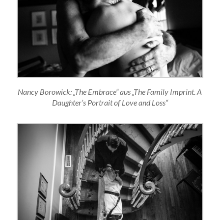
Nancy Borowick: „The Embrace“ aus „The Family Imprint. A
Daughter’s Portrait of Love and Loss“