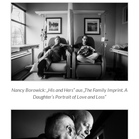
Nancy Borowick: „His and Hers“ aus „The Family Imprint. A
Daughter’s Portrait of Love and Loss“