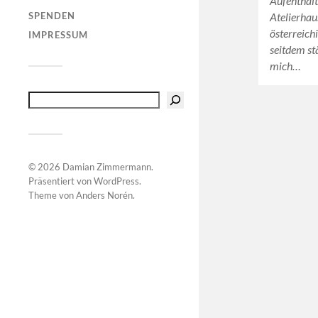
Aufenthalt
SPENDEN
Atelierha
österreich
IMPRESSUM
seitdem st
mich…
© 2026
Damian Zimmermann
.
Präsentiert von
WordPress
.
Theme von
Anders Norén
.