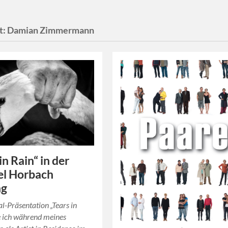
t:
Damian Zimmermann
in Rain“ in der
el Horbach
ng
l-Präsentation „Tears in
e ich während meines