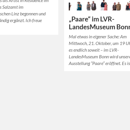
s als Artist in Residence im
us Salzamt im
ischen Linz begonnen und
„Paare“ im LVR-
ändig ergänzt. Ich freue
LandesMuseum Bon
Mal etwas in eigener Sache: Am
Mittwoch, 21. Oktober, um 19 Uh
es endlich soweit – im LVR-
LandesMuseum Bonn wird unser
Ausstellung “Paare” eröffnet. Es i