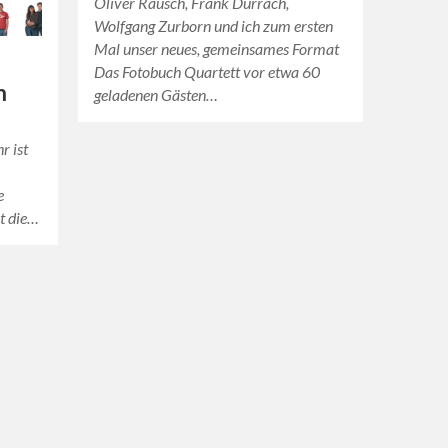
Oliver Rausch, Frank Dürrach,
Wolfgang Zurborn und ich zum ersten
Mal unser neues, gemeinsames Format
Das Fotobuch Quartett vor etwa 60
n
geladenen Gästen…
r ist
e
st die…