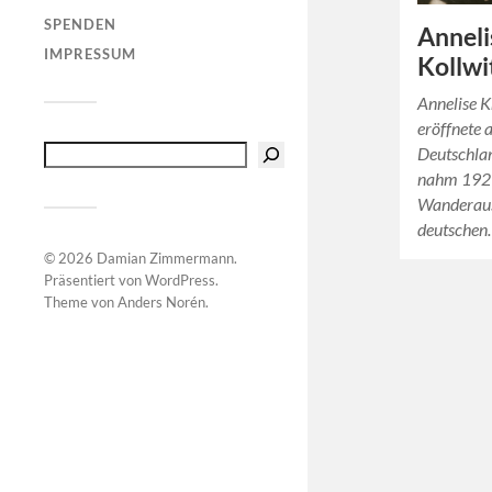
SPENDEN
Anneli
IMPRESSUM
Kollw
Annelise 
eröffnete a
Deutschlan
nahm 1929
Wanderauss
deutsche
© 2026
Damian Zimmermann
.
Präsentiert von
WordPress
.
Theme von
Anders Norén
.