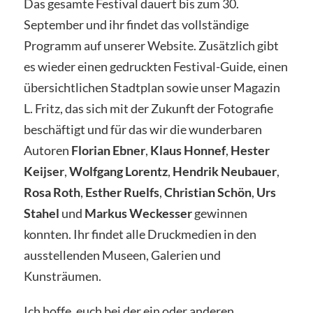
Das gesamte Festival dauert bis zum 30.
September und ihr findet das vollständige
Programm auf unserer Website. Zusätzlich gibt
es wieder einen gedruckten Festival-Guide, einen
übersichtlichen Stadtplan sowie unser Magazin
L. Fritz, das sich mit der Zukunft der Fotografie
beschäftigt und für das wir die wunderbaren
Autoren
Florian Ebner
,
Klaus Honnef
,
Hester
Keijser
,
Wolfgang Lorentz
,
Hendrik Neubauer
,
Rosa Roth
,
Esther Ruelfs
,
Christian Schön
,
Urs
Stahel
und
Markus Weckesser
gewinnen
konnten. Ihr findet alle Druckmedien in den
ausstellenden Museen, Galerien und
Kunsträumen.
Ich hoffe, euch bei der ein oder anderen