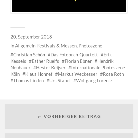
20. September 2018
in
Allgemein
,
Festivals & Messen
,
Photoszene
Christian Schön
Das Fotobuch-Quartett
Erik
Kessels
Esther Ruelfs
Florian Ebner
Hendrik
Neubauer
Hester Keijser
Internationale Photoszene
Köln
Klaus Honnef
Markus Weckesser
Rosa Roth
Thomas Linden
Urs Stahel
Wolfgang Lorentz
← VORHERIGER BEITRAG