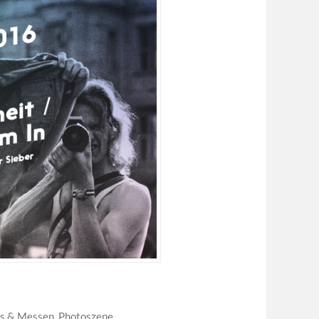
ls & Messen
,
Photoszene