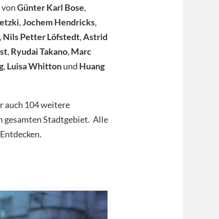
n von
Günter Karl Bose
,
etzki
,
Jochem Hendricks
,
,
Nils Petter Löfstedt
,
Astrid
st
,
Ryudai Takano
,
Marc
g
,
Luisa Whitton
und
Huang
r auch 104 weitere
m gesamten Stadtgebiet. Alle
 Entdecken.