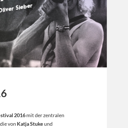
16
stival 2016
mit der zentralen
 die von
Katja Stuke
und