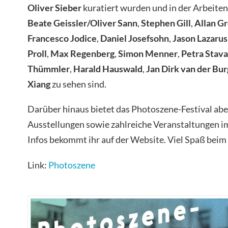
Oliver Sieber
kuratiert wurden und in der Arbeite
Beate Geissler/Oliver Sann
,
Stephen Gill
,
Allan Gr
Francesco Jodice
,
Daniel Josefsohn
,
Jason Lazarus
Proll
,
Max Regenberg
,
Simon Menner
,
Petra Stava
Thümmler
,
Harald Hauswald
,
Jan Dirk van der Bur
Xiang
zu sehen sind.
Darüber hinaus bietet das Photoszene-Festival abe
Ausstellungen sowie zahlreiche Veranstaltungen i
Infos bekommt ihr auf der Website. Viel Spaß beim
Link:
Photoszene