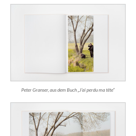
Peter Granser, aus dem Buch „J’ai perdu ma tête“