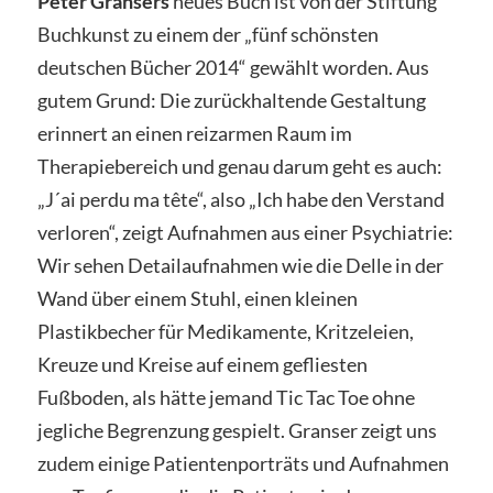
Peter Gransers
neues Buch ist von der Stiftung
Buchkunst zu einem der „fünf schönsten
deutschen Bücher 2014“ gewählt worden. Aus
gutem Grund: Die zurückhaltende Gestaltung
erinnert an einen reizarmen Raum im
Therapiebereich und genau darum geht es auch:
„
J´ai perdu ma tête“, also „Ich habe den Verstand
verloren“, zeigt Aufnahmen aus einer Psychiatrie:
Wir sehen Detailaufnahmen wie die Delle in der
Wand über einem Stuhl, einen kleinen
Plastikbecher für Medikamente, Kritzeleien,
Kreuze und Kreise auf einem gefliesten
Fußboden, als hätte jemand Tic Tac Toe ohne
jegliche Begrenzung gespielt. Granser zeigt uns
zudem einige Patientenporträts und Aufnahmen