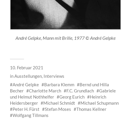
André Gelpke, Mann mit Brille, 1977 © André Gelpke
10. Februar 2021
in
Ausstellungen
,
Interviews
André Gelpke
Barbara Klemm
Bernd und Hilla
Becher
Charlotte March
F.C. Grundlach
Gabriele
und Helmut Nothhelfer
Georg Eurich
Heinrich
Heidersberger
Michael Schmidt
Michael Schupmann
Peter H. Fürst
Stefan Moses
Thomas Kellner
Wolfgang Tillmans