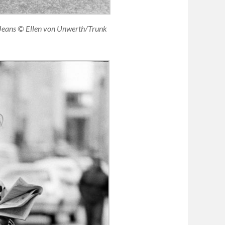
s Jeans © Ellen von Unwerth/Trunk