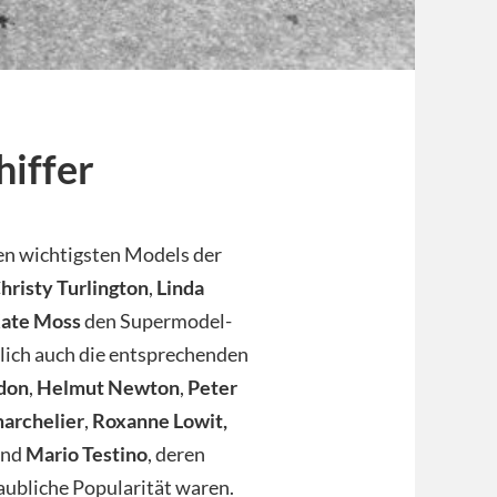
hiffer
en wichtigsten Models der
hristy Turlington
,
Linda
ate Moss
den Supermodel-
lich auch die entsprechenden
don
,
Helmut Newton
,
Peter
marchelier
,
Roxanne Lowit,
nd
Mario Testino
, deren
aubliche Popularität waren.