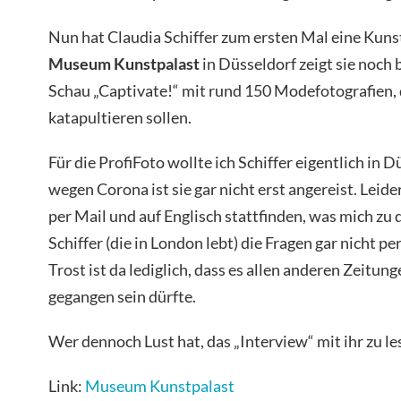
Nun hat Claudia Schiffer zum ersten Mal eine Kunst
Museum Kunstpalast
in Düsseldorf zeigt sie noch 
Schau „Captivate!“ mit rund 150 Modefotografien, d
katapultieren sollen.
Für die ProfiFoto wollte ich Schiffer eigentlich in 
wegen Corona ist sie gar nicht erst angereist. Leid
per Mail und auf Englisch stattfinden, was mich zu
Schiffer (die in London lebt) die Fragen gar nicht p
Trost ist da lediglich, dass es allen anderen Zeit
gegangen sein dürfte.
Wer dennoch Lust hat, das „Interview“ mit ihr zu le
Link:
Museum Kunstpalast