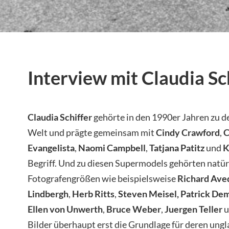
Interview mit Claudia Sc
Claudia Schiffer
gehörte in den 1990er Jahren zu d
Welt und prägte gemeinsam mit
Cindy Crawford
,
C
Evangelista
,
Naomi Campbell
,
Tatjana Patitz
und
K
Begriff. Und zu diesen Supermodels gehörten natür
Fotografengrößen wie beispielsweise
Richard Ave
Lindbergh
,
Herb Ritts
,
Steven Meisel, Patrick De
Ellen von Unwerth
,
Bruce Weber
,
Juergen Teller
u
Bilder überhaupt erst die Grundlage für deren ungl