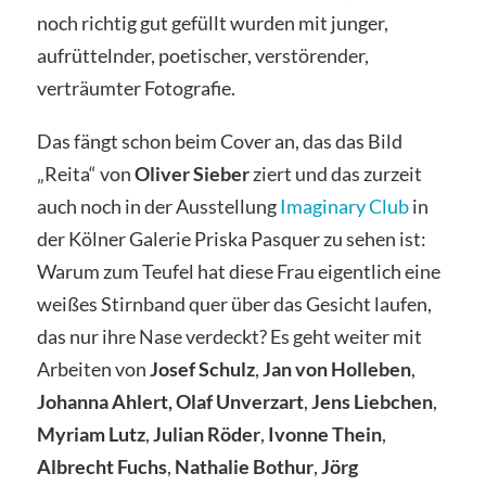
noch richtig gut gefüllt wurden mit junger,
aufrüttelnder, poetischer, verstörender,
verträumter Fotografie.
Das fängt schon beim Cover an, das das Bild
„Reita“ von
Oliver Sieber
ziert und das zurzeit
auch noch in der Ausstellung
Imaginary Club
in
der Kölner Galerie Priska Pasquer zu sehen ist:
Warum zum Teufel hat diese Frau eigentlich eine
weißes Stirnband quer über das Gesicht laufen,
das nur ihre Nase verdeckt? Es geht weiter mit
Arbeiten von
Josef Schulz
,
Jan von Holleben
,
Johanna Ahlert,
Olaf Unverzart
,
Jens Liebchen
,
Myriam Lutz
,
Julian Röder
,
Ivonne Thein
,
Albrecht Fuchs
,
Nathalie Bothur
,
Jörg