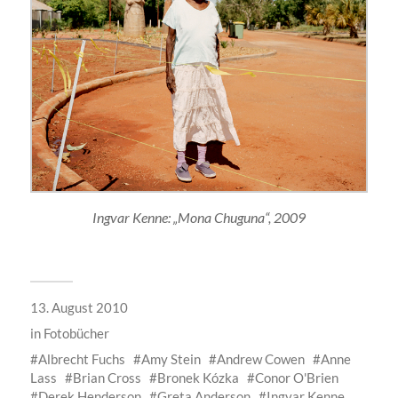
Ingvar Kenne: „Mona Chuguna“, 2009
13. August 2010
in
Fotobücher
Albrecht Fuchs
Amy Stein
Andrew Cowen
Anne
Lass
Brian Cross
Bronek Kózka
Conor O'Brien
Derek Henderson
Greta Anderson
Ingvar Kenne