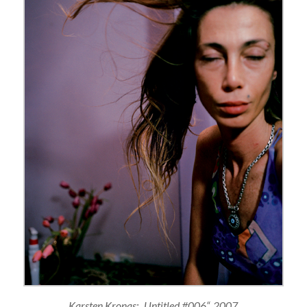
Karsten Kronas: „Untitled #006“, 2007