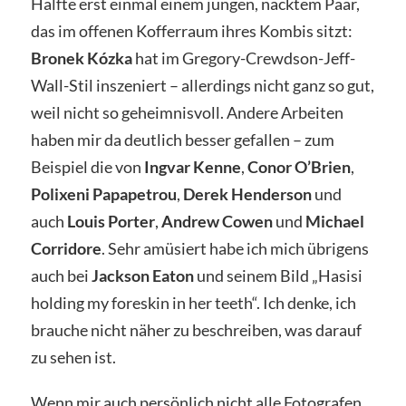
Hälfte erst einmal einem jungen, nacktem Paar,
das im offenen Kofferraum ihres Kombis sitzt:
Bronek Kózka
hat im Gregory-Crewdson-Jeff-
Wall-Stil inszeniert – allerdings nicht ganz so gut,
weil nicht so geheimnisvoll. Andere Arbeiten
haben mir da deutlich besser gefallen – zum
Beispiel die von
Ingvar Kenne
,
Conor O’Brien
,
Polixeni Papapetrou
,
Derek Henderson
und
auch
Louis Porter
,
Andrew Cowen
und
Michael
Corridore
. Sehr amüsiert habe ich mich übrigens
auch bei
Jackson Eaton
und seinem Bild „Hasisi
holding my foreskin in her teeth“. Ich denke, ich
brauche nicht näher zu beschreiben, was darauf
zu sehen ist.
Wenn mir auch persönlich nicht alle Fotografen