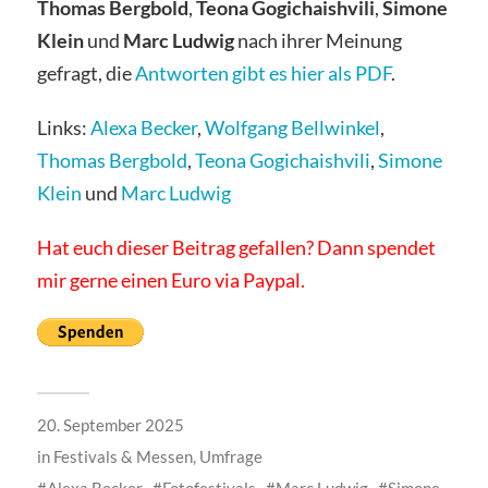
Thomas Bergbold
,
Teona Gogichaishvili
,
Simone
Klein
und
Marc Ludwig
nach ihrer Meinung
gefragt, die
Antworten gibt es hier als PDF
.
Links:
Alexa Becker
,
Wolfgang Bellwinkel
,
Thomas Bergbold
,
Teona Gogichaishvili
,
Simone
Klein
und
Marc Ludwig
Hat euch dieser Beitrag gefallen? Dann spendet
mir gerne einen Euro via Paypal.
20. September 2025
in
Festivals & Messen
,
Umfrage
Alexa Becker
Fotofestivals
Marc Ludwig
Simone