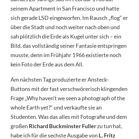
seinem Apartment in San Francisco und hatte
sich gerade LSD eingeworfen. Im Rausch „flog“ er
über die Stadt und noch weiter nach oben und
sah plötzlich die Erde als Kugel unter sich – ein
Bild, das vollständig seiner Fantasie entspringen
musste, denn im Frühjahr 1966 existierte noch
kein Foto der Erde aus dem All.
Am nächsten Tag produzierte er Ansteck-
Buttons mit der fast verschwörerisch klingenden
Frage „Why haven’t we seen a photograph of the
whole Earth yet?“ und verkaufte sie an
Studenten. Was das alles mit Fotografie und dem
großen
Richard Buckminster Fuller
zu tun hat,
habe ich für die sechste Ausgabe von
L. Fritz