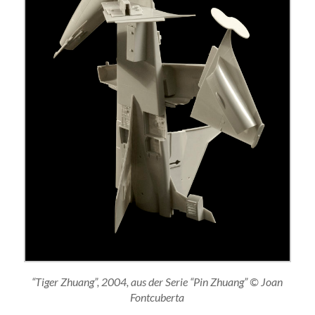
“Tiger Zhuang”, 2004, aus der Serie “Pin Zhuang” © Joan
Fontcuberta