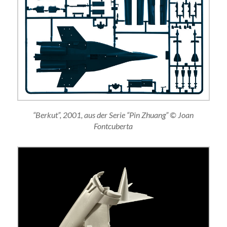
“Berkut”, 2001, aus der Serie “Pin Zhuang” © Joan
Fontcuberta