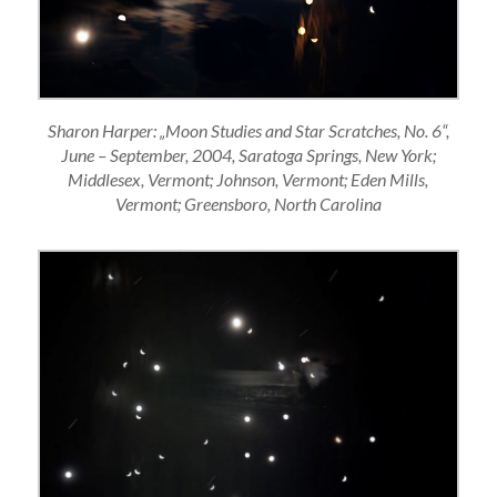
Sharon Harper: „Moon Studies and Star Scratches, No. 6“,
June – September, 2004, Saratoga Springs, New York;
Middlesex, Vermont; Johnson, Vermont; Eden Mills,
Vermont; Greensboro, North Carolina