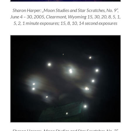
Sharon Harper: „Moon Studies and Star Scratches, No. 9“,
June 4 – 30, 2005, Clearmont, Wyoming 15, 30, 20, 8, 5, 1,
5, 2, 1 minute exposures; 15, 8, 10, 14 second exposures
Sharon Harper: „Moon Studies and Star Scratches, No. 3“,