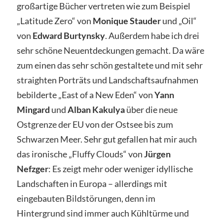
großartige Bücher vertreten wie zum Beispiel
„Latitude Zero“ von
Monique Stauder
und „Oil“
von
Edward Burtynsky
. Außerdem habe ich drei
sehr schöne Neuentdeckungen gemacht. Da wäre
zum einen das sehr schön gestaltete und mit sehr
straighten Porträts und Landschaftsaufnahmen
bebilderte „East of a New Eden“ von
Yann
Mingard
und
Alban Kakulya
über die neue
Ostgrenze der EU von der Ostsee bis zum
Schwarzen Meer. Sehr gut gefallen hat mir auch
das ironische „Fluffy Clouds“ von
Jürgen
Nefzger
: Es zeigt mehr oder weniger idyllische
Landschaften in Europa – allerdings mit
eingebauten Bildstörungen, denn im
Hintergrund sind immer auch Kühltürme und