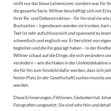
nicht nur das blaue Leinencover, sondern war für i
die gesamte Serie. Willner beschäftigt sich mit Eri
ihrer Re- und Dekonstruktion – für ihn sind sie wi
Buchseiten – irgendwann werden sie trocken, hart u
Text ist sehr aufschlussreich und spannend zu lesen,
schwedisch und englisch vor. Er berichtet von eige
begleiten und die ihn geprägt haben – in der Kindhe
Willner schaut auf die Dinge, die sich verändern und
verändern – wie die Haken in der Umkleidekabine se
die für ihn zum Sinnbild dafür werden, dass sich jed
festen Platz (in der Gesellschaft) suchen musste u
werden.
Diese Erinnerungen, Fiktionen, Gedanken hat Johan
Fotografien umgesetzt. Sie sind sehr fein und detai