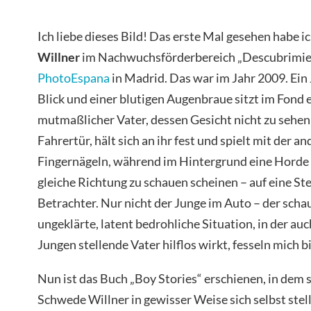
Ich liebe dieses Bild! Das erste Mal gesehen habe 
Willner
im Nachwuchsförderbereich „Descubrimien
PhotoEspana
in Madrid. Das war im Jahr 2009. Ei
Blick und einer blutigen Augenbraue sitzt im Fond 
mutmaßlicher Vater, dessen Gesicht nicht zu sehen 
Fahrertür, hält sich an ihr fest und spielt mit der 
Fingernägeln, während im Hintergrund eine Horde Sc
gleiche Richtung zu schauen scheinen – auf eine St
Betrachter. Nur nicht der Junge im Auto – der schau
ungeklärte, latent bedrohliche Situation, in der au
Jungen stellende Vater hilflos wirkt, fesseln mich b
Nun ist das Buch „Boy Stories“ erschienen, in dem 
Schwede Willner in gewisser Weise sich selbst stell