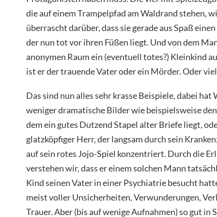
die auf einem Trampelpfad am Waldrand stehen, wi
überrascht darüber, dass sie gerade aus Spaß eine
der nun tot vor ihren Füßen liegt. Und von dem Man
anonymen Raum ein (eventuell totes?) Kleinkind a
ist er der trauende Vater oder ein Mörder. Oder viel
Das sind nun alles sehr krasse Beispiele, dabei hat 
weniger dramatische Bilder wie beispielsweise den 
dem ein gutes Dutzend Stapel alter Briefe liegt, ode
glatzköpfiger Herr, der langsam durch sein Kranke
auf sein rotes Jojo-Spiel konzentriert. Durch die E
verstehen wir, dass er einem solchen Mann tatsächlic
Kind seinen Vater in einer Psychiatrie besucht hatte
meist voller Unsicherheiten, Verwunderungen, Ver
Trauer. Aber (bis auf wenige Aufnahmen) so gut in S