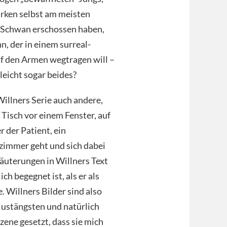
rken selbst am meisten
n Schwan erschossen haben,
n, der in einem surreal-
uf den Armen wegtragen will –
leicht sogar beides?
Willners Serie auch andere,
Tisch vor einem Fenster, auf
r der Patient, ein
nzimmer geht und sich dabei
rläuterungen in Willners Text
h begegnet ist, als er als
. Willners Bilder sind also
lustängsten und natürlich
zene gesetzt, dass sie mich