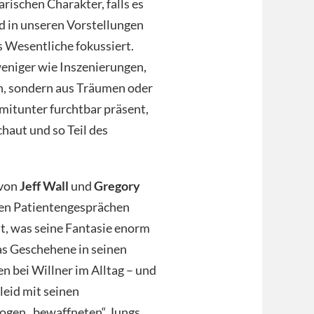
rischen Charakter, falls es
d in unseren Vorstellungen
s Wesentliche fokussiert.
weniger wie Inszenierungen,
men, sondern aus Träumen oder
mitunter furchtbar präsent,
chaut und so Teil des
 von
Jeff Wall
und
Gregory
den Patientengesprächen
ht, was seine Fantasie enorm
as Geschehene in seinen
en bei Willner im Alltag – und
leid mit seinen
bogen „bewaffneten“ Jungs,