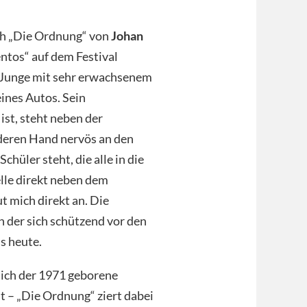
ich „Die Ordnung“ von
Johan
tos“ auf dem Festival
n Junge mit sehr erwachsenem
eines Autos. Sein
ist, steht neben der
anderen Hand nervös an den
hüler steht, die alle in die
elle direkt neben dem
t mich direkt an. Die
ch der sich schützend vor den
is heute.
sich der 1971 geborene
t – „Die Ordnung“ ziert dabei