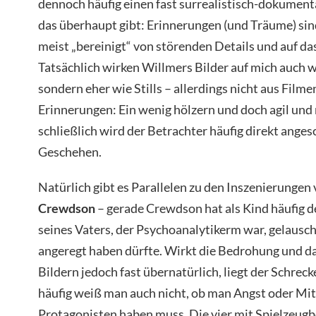
dennoch häufig einen fast surrealistisch-dokumenta
das überhaupt gibt: Erinnerungen (und Träume) sin
meist „bereinigt“ von störenden Details und auf da
Tatsächlich wirken Willmers Bilder auf mich auch 
sondern eher wie Stills – allerdings nicht aus Fil
Erinnerungen: Ein wenig hölzern und doch agil und 
schließlich wird der Betrachter häufig direkt anges
Geschehen.
Natürlich gibt es Parallelen zu den Inszenierungen
Crewdson
– gerade Crewdson hat als Kind häufig 
seines Vaters, der Psychoanalytikerm war, gelausc
angeregt haben dürfte. Wirkt die Bedrohung und d
Bildern jedoch fast übernatürlich, liegt der Schreck
häufig weiß man auch nicht, ob man Angst oder Mit
Protagonisten haben muss. Die vier mit Spielzeug