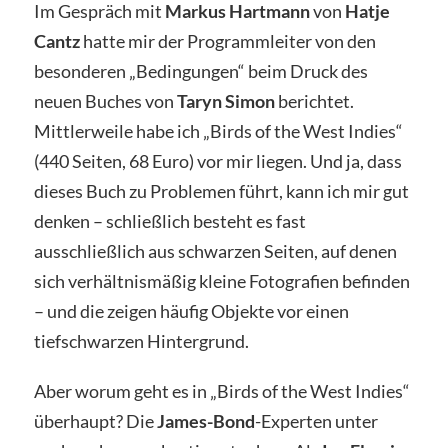
Im Gespräch mit
Markus Hartmann
von
Hatje
Cantz
hatte mir der Programmleiter von den
besonderen „Bedingungen“ beim Druck des
neuen Buches von
Taryn Simon
berichtet.
Mittlerweile habe ich „Birds of the West Indies“
(440 Seiten, 68 Euro) vor mir liegen. Und ja, dass
dieses Buch zu Problemen führt, kann ich mir gut
denken – schließlich besteht es fast
ausschließlich aus schwarzen Seiten, auf denen
sich verhältnismäßig kleine Fotografien befinden
– und die zeigen häufig Objekte vor einen
tiefschwarzen Hintergrund.
Aber worum geht es in „Birds of the West Indies“
überhaupt? Die
James-Bond
-Experten unter