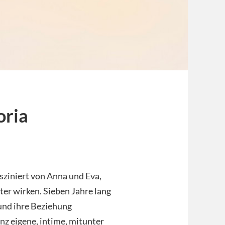
oria
asziniert von Anna und Eva,
er wirken. Sieben Jahre lang
und ihre Beziehung
anz eigene, intime, mitunter