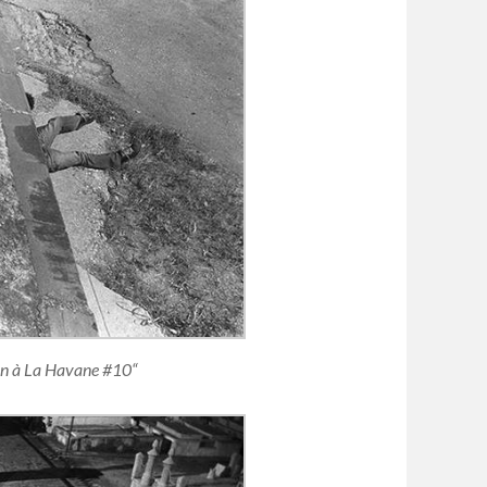
lon à La Havane #10“