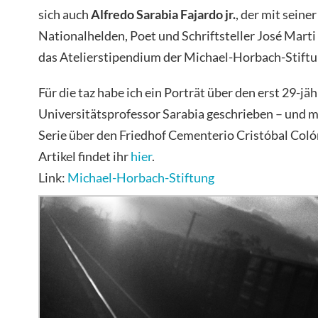
sich auch
Alfredo Sarabia Fajardo jr.
, der mit seine
Nationalhelden, Poet und Schriftsteller José Marti
das Atelierstipendium der Michael-Horbach-Stiftun
Für die taz habe ich ein Porträt über den erst 29-j
Universitätsprofessor Sarabia geschrieben – und mi
Serie über den Friedhof Cementerio Cristóbal Coló
Artikel findet ihr
hier
.
Link:
Michael-Horbach-Stiftung