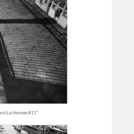
lon à La Havane #11“