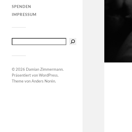
SPENDEN
IMPRESSUM
© 2026
Damian Zimmermann
.
Präsentiert von
WordPress
.
Theme von
Anders Norén
.