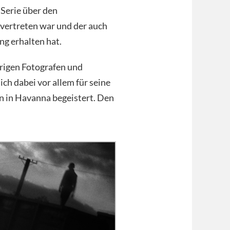
r Serie über den
 vertreten war und der auch
g erhalten hat.
ährigen Fotografen und
ch dabei vor allem für seine
n in Havanna begeistert. Den