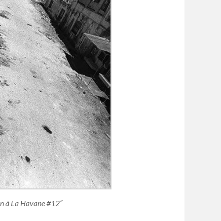
lon à La Havane #12“