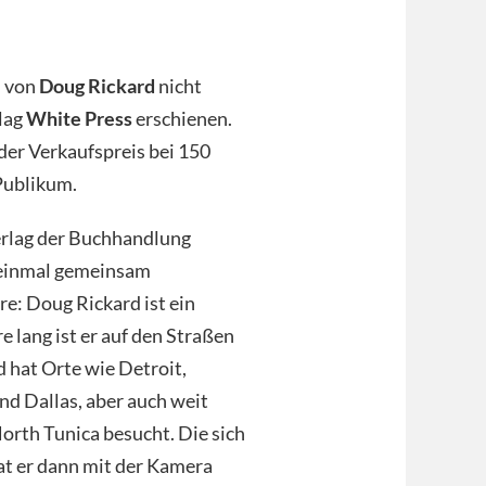
“ von
Doug Rickard
nicht
rlag
White Press
erschienen.
der Verkaufspreis bei 150
 Publikum.
rlag der Buchhandlung
 einmal gemeinsam
e: Doug Rickard ist ein
 lang ist er auf den Straßen
 hat Orte wie Detroit,
d Dallas, aber auch weit
rth Tunica besucht. Die sich
t er dann mit der Kamera