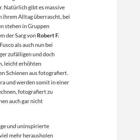
r. Natürlich gibt es massive
ihrem Alltag überrascht, bei
n stehen in Gruppen
em der Sarg von
Robert F.
Fusco als auch nun bei
er zufälligen und doch
, leicht erhöhten
n Schienen aus fotografiert.
ra und werden somit in einer
chnen, fotografiert zu
nen auch gar nicht
ige und uninspirierte
 viel mehr herausholen