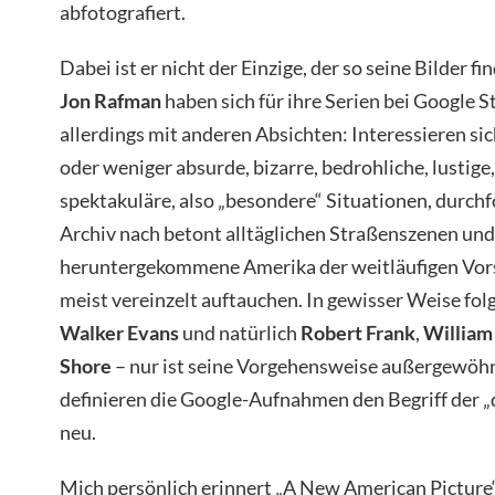
abfotografiert.
Dabei ist er nicht der Einzige, der so seine Bilder f
Jon Rafman
haben sich für ihre Serien bei Google S
allerdings mit anderen Absichten: Interessieren s
oder weniger absurde, bizarre, bedrohliche, lustige
spektakuläre, also „besondere“ Situationen, durchf
Archiv nach betont alltäglichen Straßenszenen und 
heruntergekommene Amerika der weitläufigen Vor
meist vereinzelt auftauchen. In gewisser Weise fol
Walker Evans
und natürlich
Robert Frank
,
William
Shore
– nur ist seine Vorgehensweise außergewöhn
definieren die Google-Aufnahmen den Begriff der 
neu.
Mich persönlich erinnert „A New American Picture“