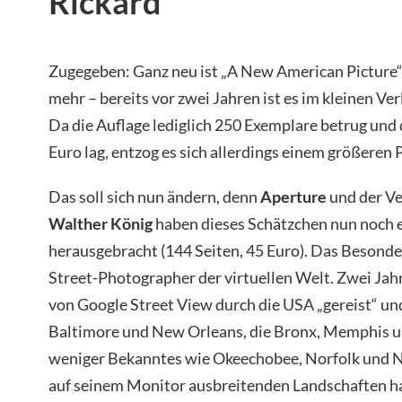
Rickard
Zugegeben: Ganz neu ist „A New American Picture
mehr – bereits vor zwei Jahren ist es im kleinen Ve
Da die Auflage lediglich 250 Exemplare betrug und 
Euro lag, entzog es sich allerdings einem größeren
Das soll sich nun ändern, denn
Aperture
und der Ve
Walther König
haben dieses Schätzchen nun noch
herausgebracht (144 Seiten, 45 Euro). Das Besonder
Street-Photographer der virtuellen Welt. Zwei Jahre
von Google Street View durch die USA „gereist“ und
Baltimore und New Orleans, die Bronx, Memphis un
weniger Bekanntes wie Okeechobee, Norfolk und No
auf seinem Monitor ausbreitenden Landschaften ha