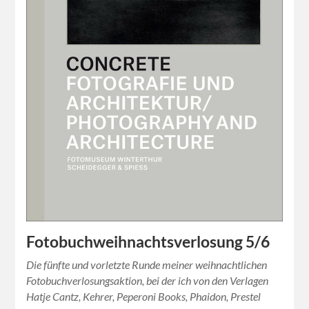
Fotobuchweihnachtsverlosung 5/6
Die fünfte und vorletzte Runde meiner weihnachtlichen
Fotobuchverlosungsaktion, bei der ich von den Verlagen
Hatje Cantz, Kehrer, Peperoni Books, Phaidon, Prestel