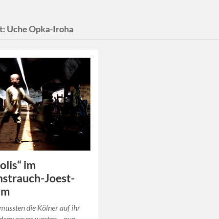
t:
Uche Opka-Iroha
olis“ im
strauch-Joest-
um
mussten die Kölner auf ihr
demuseum warten – nun