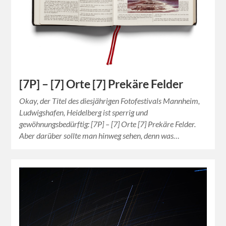
[7P] – [7] Orte [7] Prekäre Felder
Okay, der Titel des diesjährigen Fotofestivals Mannheim,
Ludwigshafen, Heidelberg ist sperrig und
gewöhnungsbedürftig: [7P] – [7] Orte [7] Prekäre Felder.
Aber darüber sollte man hinweg sehen, denn was…