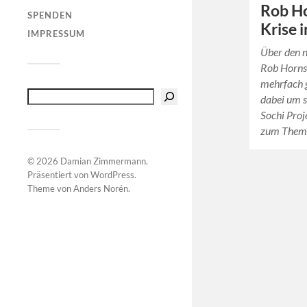
Rob Ho
SPENDEN
Krise 
IMPRESSUM
Über den n
Rob Hornst
mehrfach g
dabei um s
Sochi Proj
zum Them
© 2026
Damian Zimmermann
.
Präsentiert von
WordPress
.
Theme von
Anders Norén
.