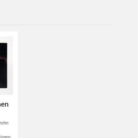
nen
 zehn
iegen,