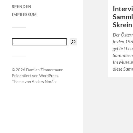
SPENDEN
Interv
IMPRESSUM
Sammle
Skrein
Der Österr
in den 196
gehört heu
Sammlern 
Im Museum
diese Sa
© 2026
Damian Zimmermann
.
Präsentiert von
WordPress
.
Theme von
Anders Norén
.