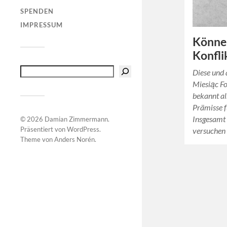
SPENDEN
IMPRESSUM
Könne
Konfli
Diese und 
Miesiąc Fo
bekannt a
Prämisse f
Insgesamt
© 2026
Damian Zimmermann
.
Präsentiert von
WordPress
.
versuchen
Theme von
Anders Norén
.