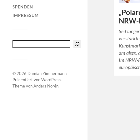
SPENDEN
„Polar
IMPRESSUM
NRW-
Seit länge
verstärkte
Kunstmark
am alten,
Im NRW-For
europäisc
© 2026
Damian Zimmermann
.
Präsentiert von
WordPress
.
Theme von
Anders Norén
.