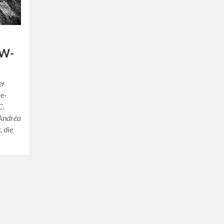
RW-
er
ie-
C.
 Andréa
, die