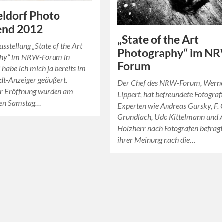
ldorf Photo
nd 2012
„State of the Art
usstellung „State of the Art
Photography“ im N
hy“ im NRW-Forum in
Forum
 habe ich mich ja bereits im
dt-Anzeiger geäußert.
Der Chef des NRW-Forum, Wern
ur Eröffnung wurden am
Lippert, hat befreundete Fotograf
nen Samstag…
Experten wie Andreas Gursky, F. 
Grundlach, Udo Kittelmann und
Holzherr nach Fotografen befragt
ihrer Meinung nach die…