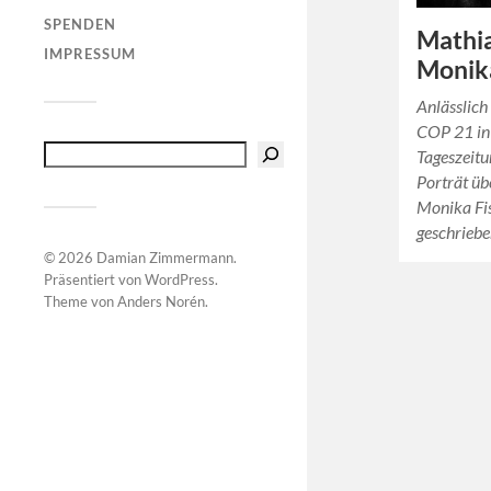
SPENDEN
Mathia
IMPRESSUM
Monika
Anlässlic
COP 21 in 
Tageszeitu
Porträt üb
Monika Fi
geschrieb
© 2026
Damian Zimmermann
.
Präsentiert von
WordPress
.
Theme von
Anders Norén
.